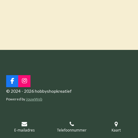
F
I
a
n
© 2024 - 2026 hobbyshopkreatief
c
s
Powered by
JouwWeb
e
t
b
a
o
g
o
r
k
a
m
E-mailadres
Telefoonnummer
Kaart