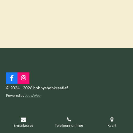
F
I
a
n
© 2024 - 2026 hobbyshopkreatief
c
s
Powered by
JouwWeb
e
t
b
a
o
g
o
r
k
a
m
E-mailadres
Telefoonnummer
Kaart