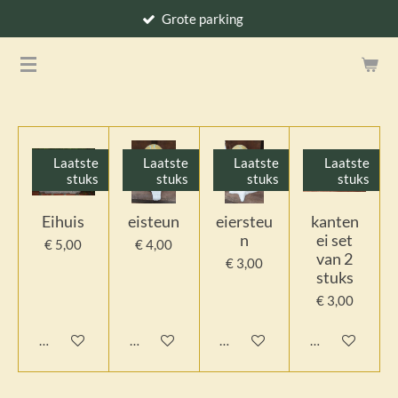
Grote parking
Ga
direct
naar
de
hoofdinhoud
Laatste
Laatste
Laatste
Laatste
stuks
stuks
stuks
stuks
Eihuis
eisteun
eiersteu
kanten
n
ei set
€ 5,00
€ 4,00
van 2
€ 3,00
stuks
€ 3,00
In winkelwagen
In winkelwagen
In winkelwagen
In winkelwage