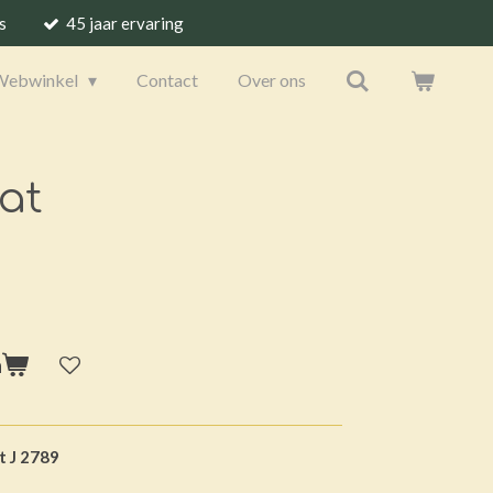
s
45 jaar ervaring
Webwinkel
Contact
Over ons
at
n
t J 2789