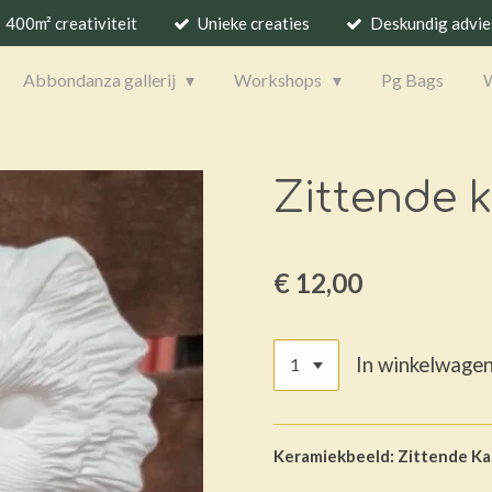
400m² creativiteit
Unieke creaties
Deskundig advie
Abbondanza gallerij
Workshops
Pg Bags
Zittende k
€ 12,00
In winkelwage
Keramiekbeeld: Zittende Ka