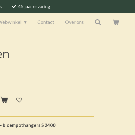
s
45 jaar ervaring
Webwinkel
Contact
Over ons
en
n
 - bloempothangers S 2400