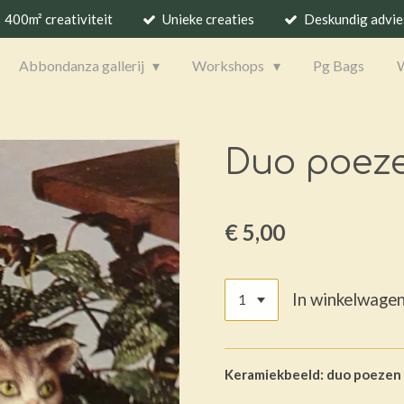
400m² creativiteit
Unieke creaties
Deskundig advie
Abbondanza gallerij
Workshops
Pg Bags
Duo poez
€ 5,00
In winkelwage
Keramiekbeeld: duo poezen