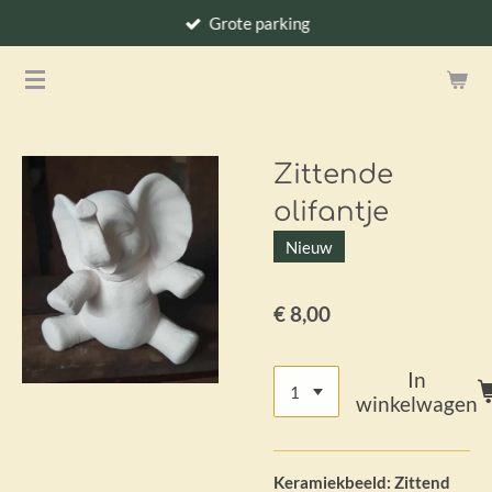
Grote parking
Ga
direct
naar
de
hoofdinhoud
Zittende
olifantje
Nieuw
€ 8,00
In
winkelwagen
Keramiekbeeld: Zittend