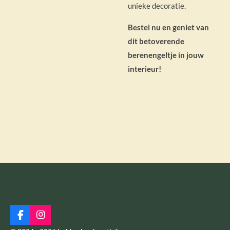
unieke decoratie.
Bestel nu en geniet van
dit betoverende
berenengeltje in jouw
interieur!
F
I
a
n