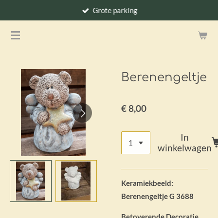
Grote parking
Ga
direct
naar
de
hoofdinhoud
Berenengeltje
€ 8,00
In
winkelwagen
Keramiekbeeld:
Berenengeltje G 3688
Betoverende Decoratie