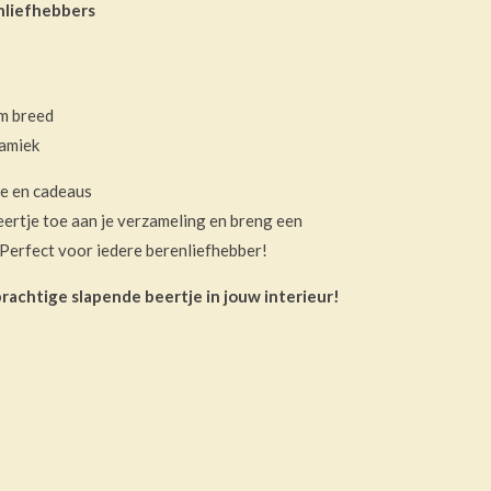
nliefhebbers
m breed
amiek
ie en cadeaus
eertje toe aan je verzameling en breng een
e. Perfect voor iedere berenliefhebber!
prachtige slapende beertje in jouw interieur!