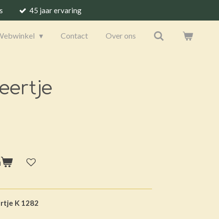
s
45 jaar ervaring
Webwinkel
Contact
Over ons
eertje
n
rtje K 1282