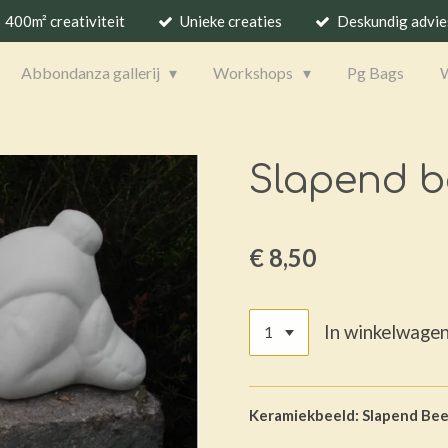
400m² creativiteit
Unieke creaties
Deskundig advie
Abbondanza gallerij
Workshops
Pg Bags
Slapend b
€ 8,50
In winkelwage
Keramiekbeeld: Slapend Bee