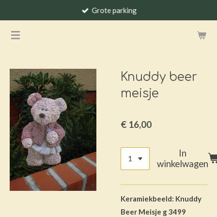
Grote parking
Ga
direct
naar
de
hoofdinhoud
Knuddy beer
meisje
€ 16,00
In
winkelwagen
Keramiekbeeld: Knuddy
Beer Meisje g 3499