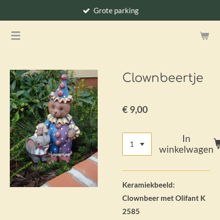
Grote parking
Ga
direct
naar
de
hoofdinhoud
Clownbeertje
€ 9,00
In
winkelwagen
Keramiekbeeld:
Clownbeer met Olifant K
2585