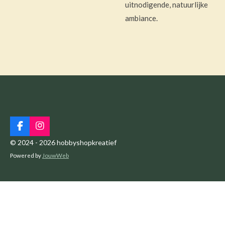
uitnodigende, natuurlijke
ambiance.
F
I
a
n
© 2024 - 2026 hobbyshopkreatief
c
s
Powered by
JouwWeb
e
t
b
a
o
g
o
r
k
a
m