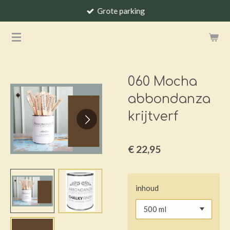
Grote parking
Ga
direct
naar
de
hoofdinhoud
060 Mocha
abbondanza
krijtverf
€ 22,95
inhoud