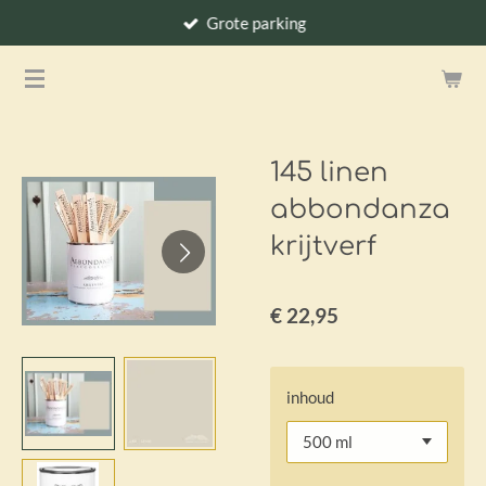
Grote parking
Ga
direct
naar
de
hoofdinhoud
145 linen
abbondanza
krijtverf
€ 22,95
inhoud