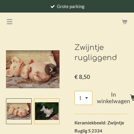
Grote parking
Ga
direct
naar
de
hoofdinhoud
Zwijntje
rugliggend
€ 8,50
In
winkelwagen
Keramiekbeeld: Zwijntje
Ruglig S 2334