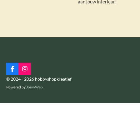
aan jouw interieur!
F
I
a
n
© 2024 - 2026 hobbyshopkreatief
c
s
Powered by
JouwWeb
e
t
b
a
o
g
o
r
k
a
m