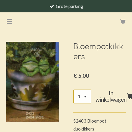
Grote parking
Ga
direct
naar
de
hoofdinhoud
Bloempotkikk
ers
€ 5,00
In
winkelwagen
S2403 Bloempot
duokikkers