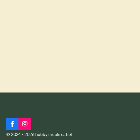
F
I
a
n
© 2024 - 2026 hobbyshopkreatief
c
s