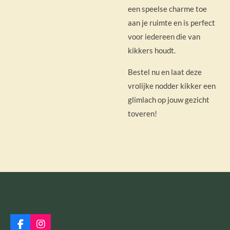
een speelse charme toe
aan je ruimte en is perfect
voor iedereen die van
kikkers houdt.
Bestel nu en laat deze
vrolijke nodder kikker een
glimlach op jouw gezicht
toveren!
F
I