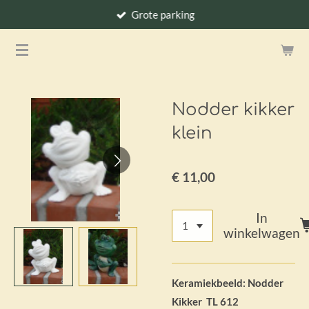
Grote parking
Ga
direct
naar
de
hoofdinhoud
Nodder kikker
klein
€ 11,00
In
winkelwagen
Keramiekbeeld: Nodder
Kikker TL 612