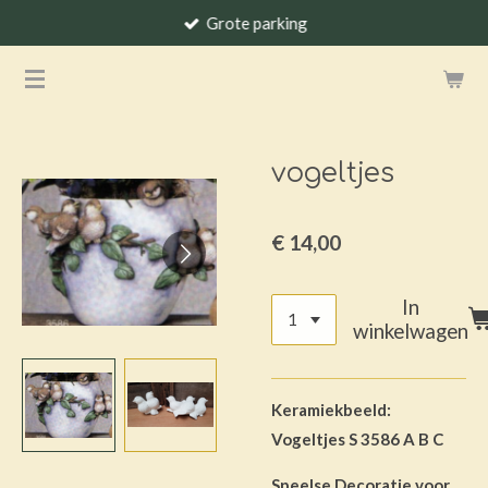
Grote parking
Ga
direct
naar
de
hoofdinhoud
vogeltjes
€ 14,00
In
winkelwagen
Keramiekbeeld:
Vogeltjes S 3586 A B C
Speelse Decoratie voor