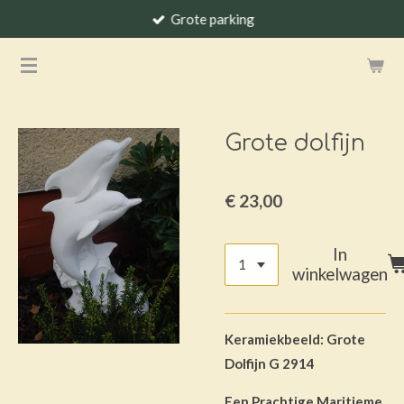
Grote parking
Ga
direct
naar
de
hoofdinhoud
Grote dolfijn
€ 23,00
In
winkelwagen
Keramiekbeeld: Grote
Dolfijn G 2914
Een Prachtige Maritieme