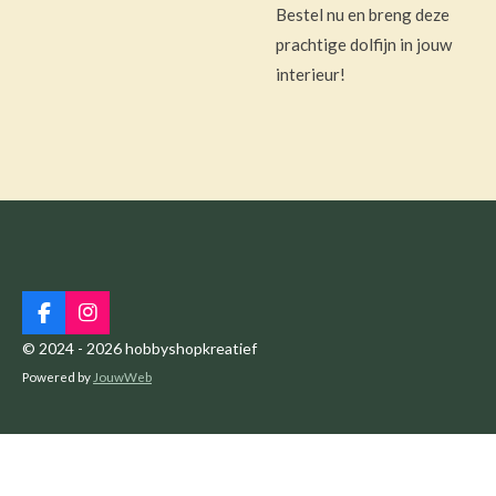
Bestel nu en breng deze
prachtige dolfijn in jouw
interieur!
F
I
a
n
© 2024 - 2026 hobbyshopkreatief
c
s
Powered by
JouwWeb
e
t
b
a
o
g
o
r
k
a
m