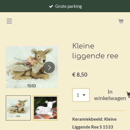
Grote parking
Ga
direct
naar
de
hoofdinhoud
Kleine
liggende ree
€ 8,50
In
winkelwagen
Keramiekbeeld: Kleine
Liggende Ree S 1533