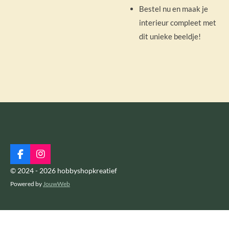
Bestel nu en maak je
interieur compleet met
dit unieke beeldje!
F
I
a
n
© 2024 - 2026 hobbyshopkreatief
c
s
Powered by
JouwWeb
e
t
b
a
o
g
o
r
k
a