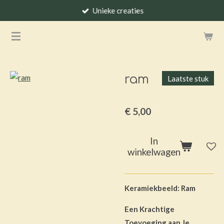
Unieke creaties
Ga
direct
naar
de
hoofdinhoud
ram
Laatste stuk
€ 5,00
In
winkelwagen
Keramiekbeeld: Ram
Een Krachtige
Toevoeging aan Je