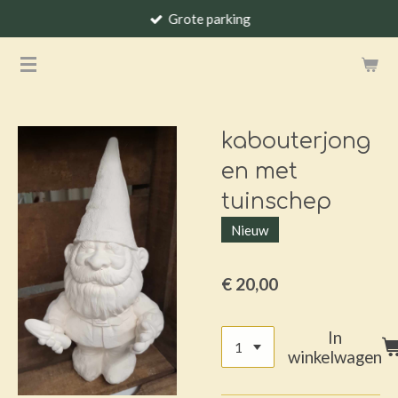
Grote parking
Ga
direct
naar
de
hoofdinhoud
kabouterjong
en met
tuinschep
Nieuw
€ 20,00
In
winkelwagen