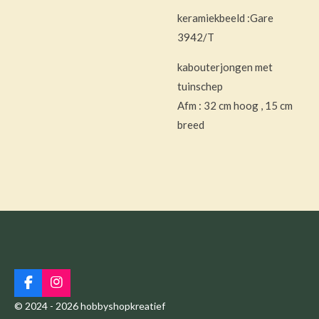
keramiekbeeld :Gare
3942/T
kabouterjongen met
tuinschep
Afm : 32 cm hoog , 15 cm
breed
F
I
a
n
© 2024 - 2026 hobbyshopkreatief
c
s