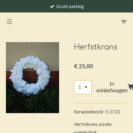
Grote parking
Ga
direct
naar
de
hoofdinhoud
Herfstkrans
€ 25,00
In
winkelwagen
Keramiekbeeld : S 2723
Herfstkrans zonder
vogelschrik