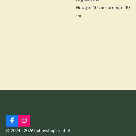
Hoogte 40 cm - breedte 40
cm
F
I
a
n
© 2024 - 2026 hobbyshopkreatief
c
s