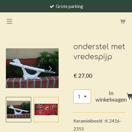
Grote parking
Ga
direct
naar
de
hoofdinhoud
onderstel met
vredespijp
€ 27,00
In
winkelwagen
Keramiekbeeld :K 2416-
2355