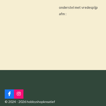
onderstel met vredespijp
afm :
F
I
a
n
© 2024 - 2026 hobbyshopkreatief
c
s