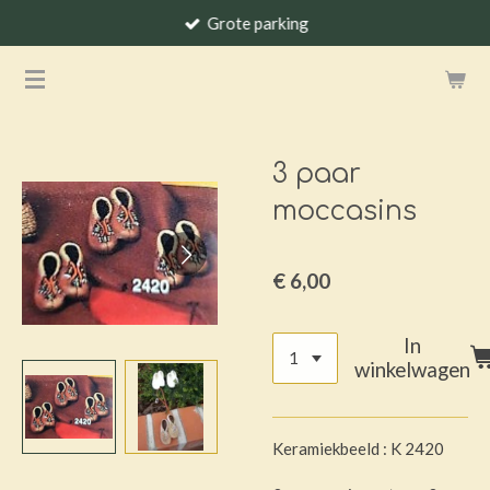
Grote parking
Ga
direct
naar
de
hoofdinhoud
3 paar
moccasins
€ 6,00
In
winkelwagen
Keramiekbeeld : K 2420