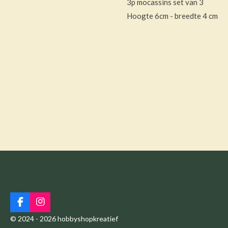
3p mocassins set van 3
Hoogte 6cm - breedte 4 cm
F
I
a
n
© 2024 - 2026 hobbyshopkreatief
c
s