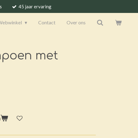
s
45 jaar ervaring
Webwinkel
Contact
Over ons
mpoen met
n