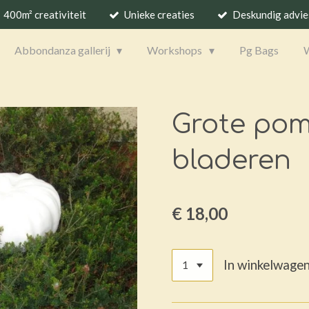
400m² creativiteit
Unieke creaties
Deskundig advie
Abbondanza gallerij
Workshops
Pg Bags
Grote po
bladeren
€ 18,00
In winkelwage