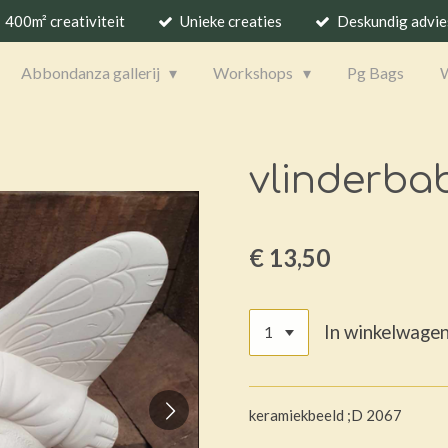
400m² creativiteit
Unieke creaties
Deskundig advie
Abbondanza gallerij
Workshops
Pg Bags
vlinderba
€ 13,50
In winkelwage
keramiekbeeld ;D 2067