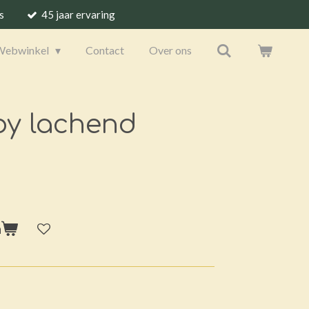
s
45 jaar ervaring
Webwinkel
Contact
Over ons
by lachend
n