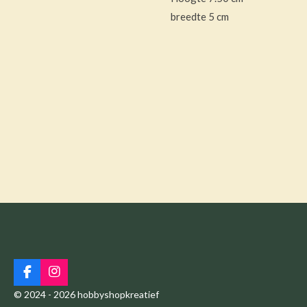
breedte 5 cm
F
I
a
n
© 2024 - 2026 hobbyshopkreatief
c
s