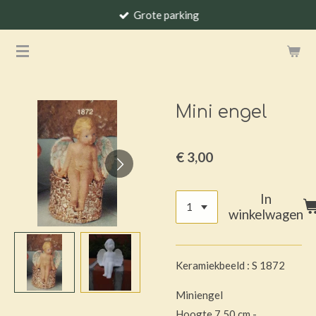
Grote parking
Ga
direct
naar
de
hoofdinhoud
Mini engel
€ 3,00
In
winkelwagen
Keramiekbeeld : S 1872
Miniengel
Hoogte 7.50 cm -