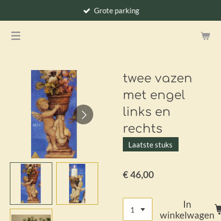
Grote parking
Ga
direct
naar
de
hoofdinhoud
twee vazen
met engel
links en
rechts
Laatste stuks
€ 46,00
In
winkelwagen