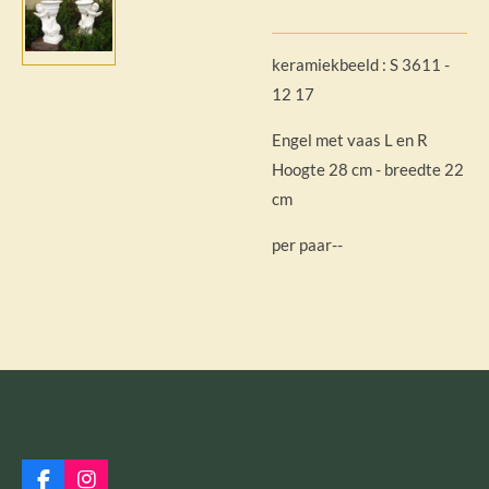
keramiekbeeld : S 3611 -
12 17
Engel met vaas L en R
Hoogte 28 cm - breedte 22
cm
per paar--
F
I