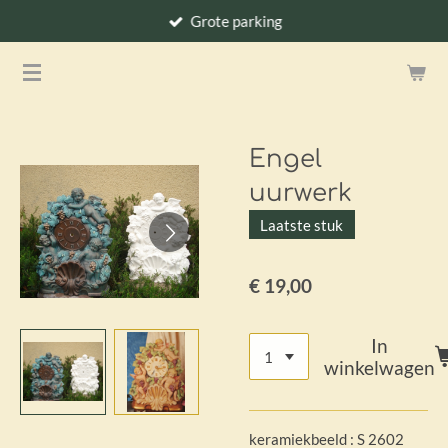
Grote parking
Ga
direct
naar
de
hoofdinhoud
Engel
uurwerk
Laatste stuk
€ 19,00
In
winkelwagen
keramiekbeeld : S 2602