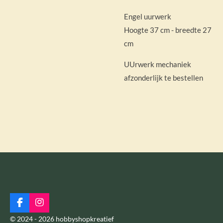
Engel uurwerk
Hoogte 37 cm - breedte 27
cm
UUrwerk mechaniek
afzonderlijk te bestellen
F
I
a
n
© 2024 - 2026 hobbyshopkreatief