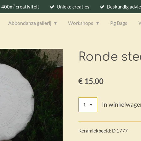
400m² creativiteit
Unieke creaties
Deskundig advie
Abbondanza gallerij
Workshops
Pg Bags
Ronde ste
€ 15,00
In winkelwage
Keramiekbeeld: D 1777