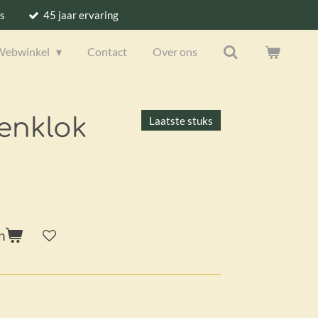
s
45 jaar ervaring
Webwinkel
Contact
Over ons
enklok
Laatste stuks
n