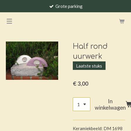
Grote parking
Ga
direct
naar
de
hoofdinhoud
Half rond
uurwerk
Laatste stuks
€ 3,00
In
winkelwagen
Keramiekbeeld: DM 1698