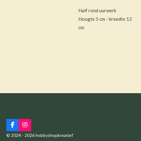
Half rond uurwerk
Hoogte 5 cm - breedte 12
cm
F
I
a
n
© 2024 - 2026 hobbyshopkreatief
c
s