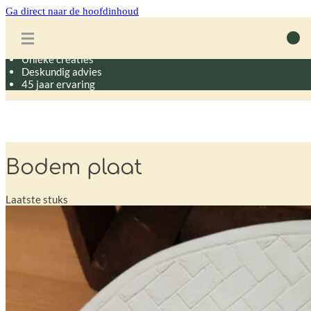
Ga direct naar de hoofdinhoud
Grote parking
400m² creativiteit
Unieke creaties
Deskundig advies
45 jaar ervaring
Bodem plaat
Laatste stuks