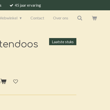
s
45 jaar ervaring
Webwinkel
Contact
Over ons
rtendoos
Laatste stuks
n