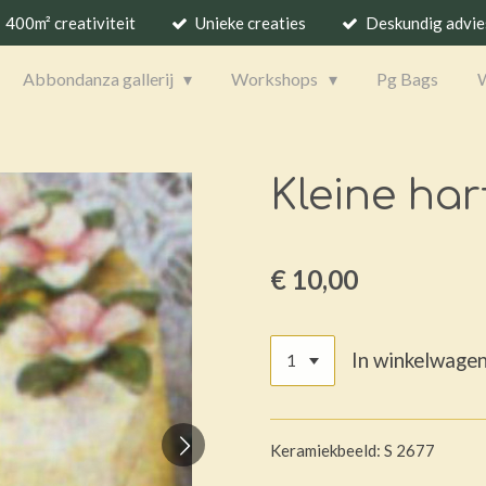
400m² creativiteit
Unieke creaties
Deskundig advie
Abbondanza gallerij
Workshops
Pg Bags
Kleine ha
€ 10,00
In winkelwage
Keramiekbeeld: S 2677