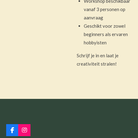
Workshop beschikbaar
vanaf 3 personen op
aanvraag
Geschikt voor zowel
beginners als ervaren
hobbyisten
Schrijf je in en laat je
creativiteit stralen!
F
I