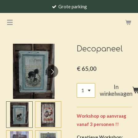
Grote parking
Ga
direct
naar
de
hoofdinhoud
Decopaneel
€ 65,00
In
winkelwagen
Workshop op aanvraag
vanaf 3 personen !!
Creatieve Workshop: