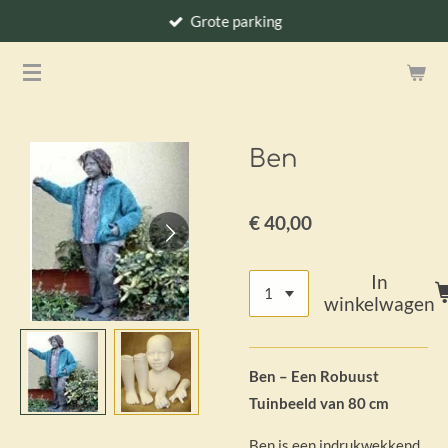
Grote parking
Ga
direct
naar
de
hoofdinhoud
Ben
€ 40,00
In
winkelwagen
Ben – Een Robuust
Tuinbeeld van 80 cm
Ben is een indrukwekkend