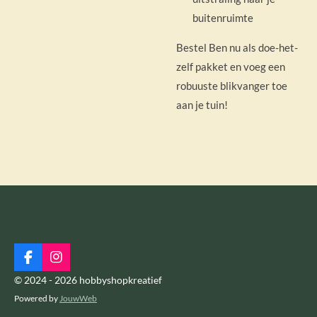
buitenruimte
Bestel Ben nu als doe-het-
zelf pakket en voeg een
robuuste blikvanger toe
aan je tuin!
F
I
a
n
© 2024 - 2026 hobbyshopkreatief
c
s
Powered by
JouwWeb
e
t
b
a