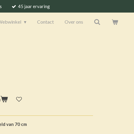
s
45 jaar ervaring
Webwinkel
Contact
Over ons
n
eld van 70 cm