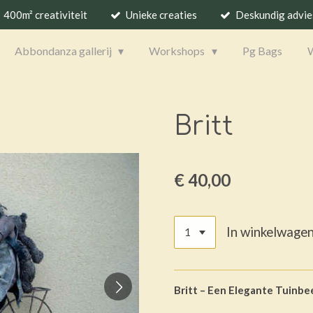
400m² creativiteit
Unieke creaties
Deskundig advie
Abbondanza gallerij
Workshops
Pg Bags
Britt
€ 40,00
In winkelwage
Britt – Een Elegante Tuinbe