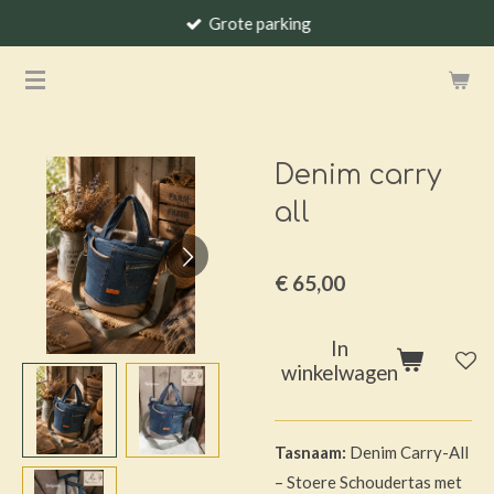
Grote parking
Ga
direct
naar
de
hoofdinhoud
Denim carry
all
€ 65,00
In
winkelwagen
Tasnaam:
Denim Carry-All
– Stoere Schoudertas met