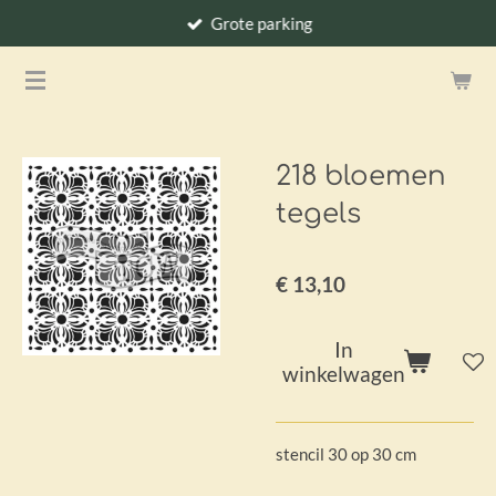
Grote parking
Ga
direct
naar
de
hoofdinhoud
218 bloemen
tegels
€ 13,10
In
winkelwagen
stencil 30 op 30 cm