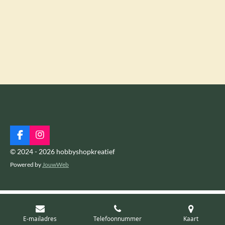
F
I
a
n
© 2024 - 2026 hobbyshopkreatief
c
s
Powered by
JouwWeb
e
t
b
a
o
g
o
r
k
a
m
E-mailadres
Telefoonnummer
Kaart