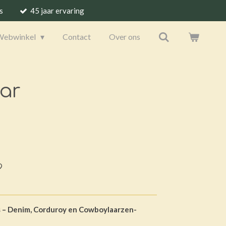
s
45 jaar ervaring
Webwinkel
Contact
Over ons
tar
– Denim, Corduroy en Cowboylaarzen-