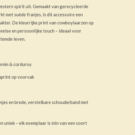
western spirit uit. Gemaakt van gerecycleerde
t met suède franjes, is dit accessoire een
kter. De kleurrijke print van cowboylaarzen op
eelse en persoonlijke touch – ideaal voor
etemde leven.
enim & corduroy
print op voorvak
njes en brede, verstelbare schouderband met
 uniek – elk exemplaar is één van een soort