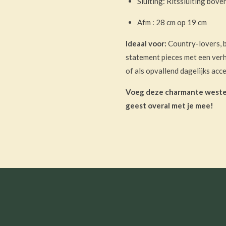
Sluiting: Ritssluiting bov
Afm : 28 cm op 19 cm
Ideaal voor:
Country-lovers, b
statement pieces met een verha
of als opvallend dagelijks acc
Voeg deze charmante western
geest overal met je mee!