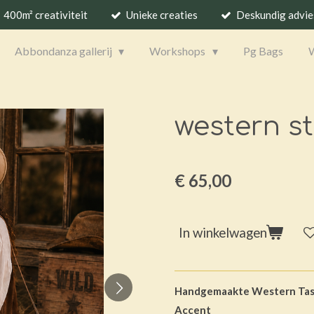
400m² creativiteit
Unieke creaties
Deskundig advie
Abbondanza gallerij
Workshops
Pg Bags
western s
€ 65,00
In winkelwagen
Handgemaakte Western Tas 
Accent