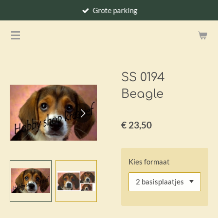
Grote parking
Ga
direct
naar
de
hoofdinhoud
SS 0194
Beagle
€ 23,50
Kies formaat