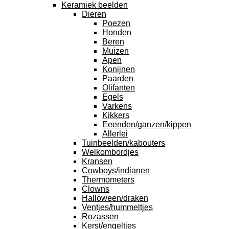
Keramiek beelden
Dieren
Poezen
Honden
Beren
Muizen
Apen
Konijnen
Paarden
Olifanten
Egels
Varkens
Kikkers
Eeenden/ganzen/kippen
Allerlei
Tuinbeelden/kabouters
Welkombordjes
Kransen
Cowboys/indianen
Thermometers
Clowns
Halloween/draken
Ventjes/hummeltjes
Rozassen
Kerst/engeltjes