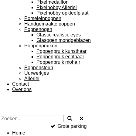
PIxelmedaillon
PIxelhobby Allerlei
Pixelhobby opkleefplaat
Porseleinpoppen
Handgemaakte poppen
Poppenogen
Glastic realistic eyes
Glasogen mondgeblazen
Poppenpruiken
Poppenpruik kunsthaar
Poppenpruik echthaar
Poppenpruik mohair
Poppensteun
Uurwerkjes
Allerlei
Contact
Over ons
Grote parking
Home