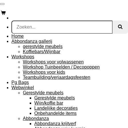
Ga
direct
naar
de
hoofdinhoud
Home
Abbondanza gallerij
gerestylde meubels
Koffiebars/Wijnbar
Workshops
Workshops voor volwassenen
Workshop Tuinbeelden / Decopoppen
Workshops voor kids
Teambuilding/verjaardagsfeesten
Pg Bags
Webwinkel
Gerestylde meubels
Gerestylde meubels
Wijn/koffie bar
Landelijke decoraties
Onbehandelde items
Abbondanza
Abbondanza krijtverf