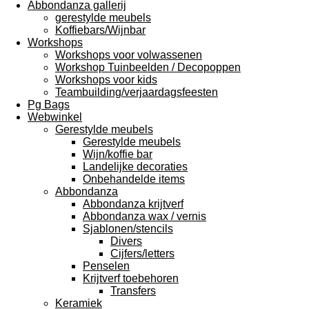
Abbondanza gallerij
gerestylde meubels
Koffiebars/Wijnbar
Workshops
Workshops voor volwassenen
Workshop Tuinbeelden / Decopoppen
Workshops voor kids
Teambuilding/verjaardagsfeesten
Pg Bags
Webwinkel
Gerestylde meubels
Gerestylde meubels
Wijn/koffie bar
Landelijke decoraties
Onbehandelde items
Abbondanza
Abbondanza krijtverf
Abbondanza wax / vernis
Sjablonen/stencils
Divers
Cijfers/letters
Penselen
Krijtverf toebehoren
Transfers
Keramiek