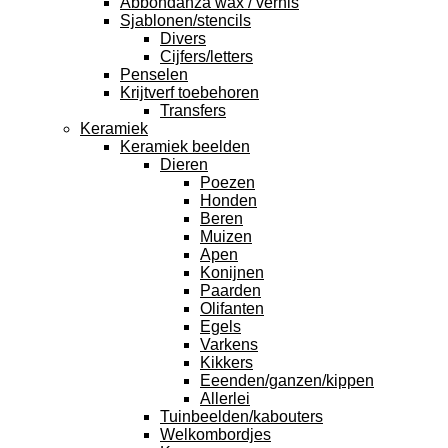
Abbondanza wax / vernis
Sjablonen/stencils
Divers
Cijfers/letters
Penselen
Krijtverf toebehoren
Transfers
Keramiek
Keramiek beelden
Dieren
Poezen
Honden
Beren
Muizen
Apen
Konijnen
Paarden
Olifanten
Egels
Varkens
Kikkers
Eeenden/ganzen/kippen
Allerlei
Tuinbeelden/kabouters
Welkombordjes