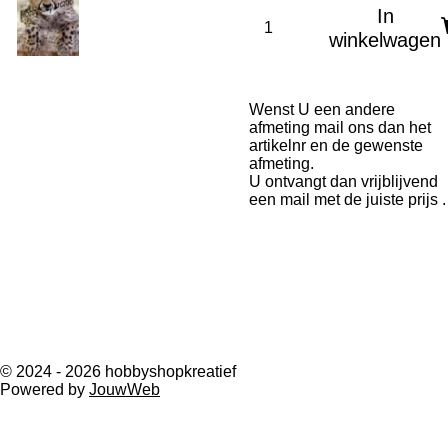
In
winkelwagen
Wenst U een andere
afmeting mail
ons
dan het
artikelnr en de gewenste
afmeting.
U ontvangt dan vrijblijvend
een mail met de juiste prijs .
F
I
a
n
© 2024 - 2026 hobbyshopkreatief
c
s
Powered by
JouwWeb
e
t
b
a
o
g