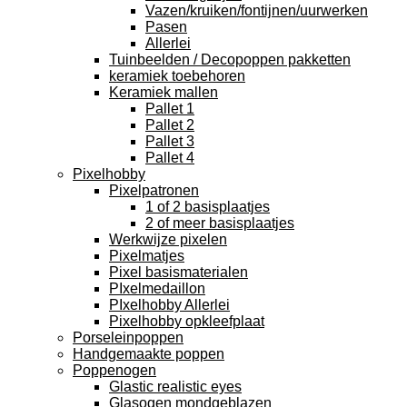
Vazen/kruiken/fontijnen/uurwerken
Pasen
Allerlei
Tuinbeelden / Decopoppen pakketten
keramiek toebehoren
Keramiek mallen
Pallet 1
Pallet 2
Pallet 3
Pallet 4
Pixelhobby
Pixelpatronen
1 of 2 basisplaatjes
2 of meer basisplaatjes
Werkwijze pixelen
Pixelmatjes
Pixel basismaterialen
PIxelmedaillon
PIxelhobby Allerlei
Pixelhobby opkleefplaat
Porseleinpoppen
Handgemaakte poppen
Poppenogen
Glastic realistic eyes
Glasogen mondgeblazen