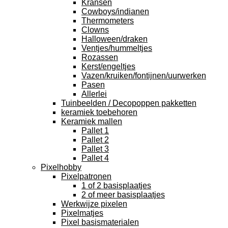
Kransen
Cowboys/indianen
Thermometers
Clowns
Halloween/draken
Ventjes/hummeltjes
Rozassen
Kerst/engeltjes
Vazen/kruiken/fontijnen/uurwerken
Pasen
Allerlei
Tuinbeelden / Decopoppen pakketten
keramiek toebehoren
Keramiek mallen
Pallet 1
Pallet 2
Pallet 3
Pallet 4
Pixelhobby
Pixelpatronen
1 of 2 basisplaatjes
2 of meer basisplaatjes
Werkwijze pixelen
Pixelmatjes
Pixel basismaterialen