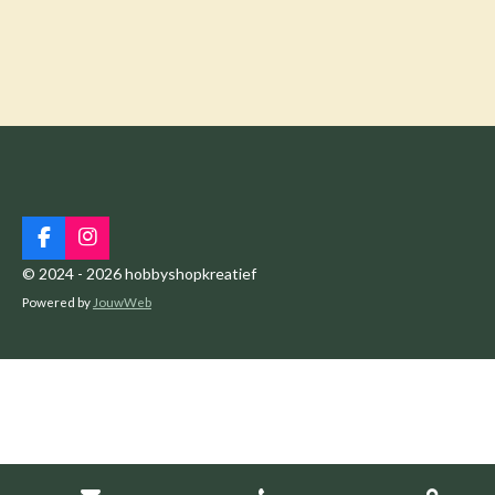
F
I
a
n
© 2024 - 2026 hobbyshopkreatief
c
s
Powered by
JouwWeb
e
t
b
a
o
g
o
r
k
a
m