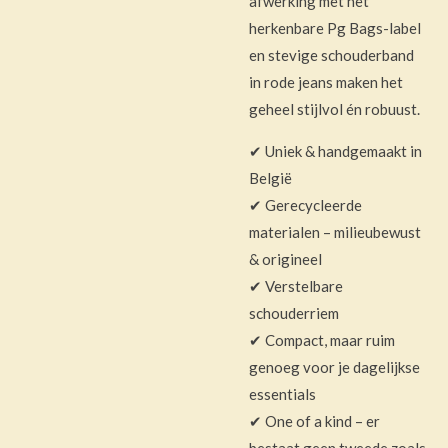
afwerking met het
herkenbare Pg Bags-label
en stevige schouderband
in rode jeans maken het
geheel stijlvol én robuust.
✔ Uniek & handgemaakt in
België
✔ Gerecycleerde
materialen – milieubewust
& origineel
✔ Verstelbare
schouderriem
✔ Compact, maar ruim
genoeg voor je dagelijkse
essentials
✔ One of a kind – er
bestaat geen tweede zoals