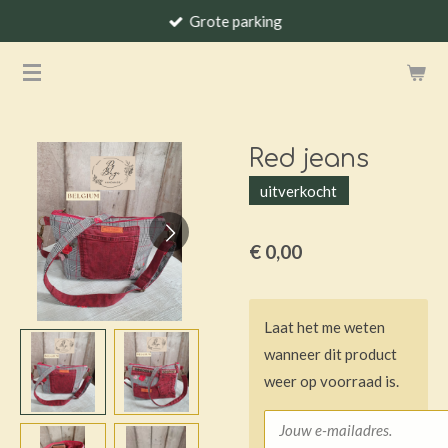
Grote parking
Ga
direct
naar
de
hoofdinhoud
Red jeans
uitverkocht
€ 0,00
Laat het me weten
wanneer dit product
weer op voorraad is.