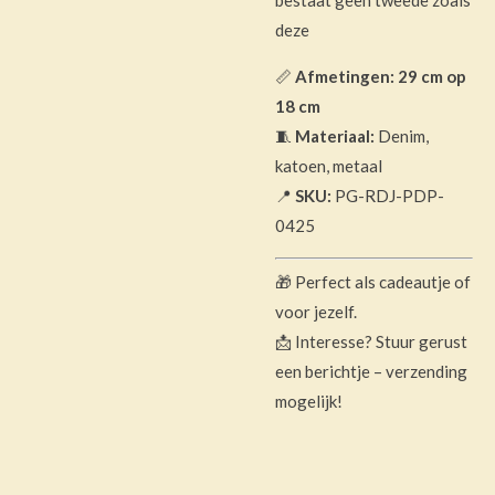
deze
📏
Afmetingen: 29 cm op
18 cm
🧵
Materiaal:
Denim,
katoen, metaal
📍
SKU:
PG-RDJ-PDP-
0425
🎁 Perfect als cadeautje of
voor jezelf.
📩 Interesse? Stuur gerust
een berichtje – verzending
mogelijk!