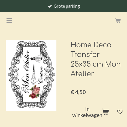
Grote parking
Ga
direct
naar
de
hoofdinhoud
Home Deco
Transfer
25x35 cm Mon
Atelier
€ 4,50
In
winkelwagen